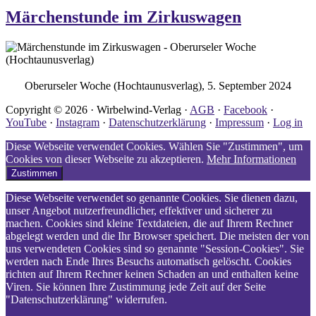
Märchenstunde im Zirkuswagen
Oberurseler Woche (Hochtaunusverlag), 5. September 2024
Copyright © 2026 · Wirbelwind-Verlag ·
AGB
·
Facebook
·
YouTube
·
Instagram
·
Datenschutzerklärung
·
Impressum
·
Log in
Diese Webseite verwendet Cookies. Wählen Sie "Zustimmen", um
Cookies von dieser Webseite zu akzeptieren.
Mehr Informationen
Zustimmen
Diese Webseite verwendet so genannte Cookies. Sie dienen dazu,
unser Angebot nutzerfreundlicher, effektiver und sicherer zu
machen. Cookies sind kleine Textdateien, die auf Ihrem Rechner
abgelegt werden und die Ihr Browser speichert. Die meisten der von
uns verwendeten Cookies sind so genannte "Session-Cookies". Sie
werden nach Ende Ihres Besuchs automatisch gelöscht. Cookies
richten auf Ihrem Rechner keinen Schaden an und enthalten keine
Viren. Sie können Ihre Zustimmung jede Zeit auf der Seite
"Datenschutzerklärung" widerrufen.