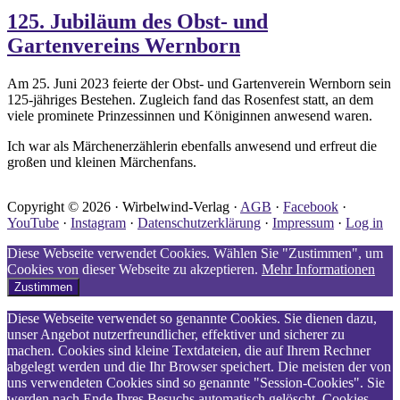
125. Jubiläum des Obst- und
Gartenvereins Wernborn
Am 25. Juni 2023 feierte der Obst- und Gartenverein Wernborn sein
125-jähriges Bestehen. Zugleich fand das Rosenfest statt, an dem
viele prominete Prinzessinnen und Königinnen anwesend waren.
Ich war als Märchenerzählerin ebenfalls anwesend und erfreut die
großen und kleinen Märchenfans.
Copyright © 2026 · Wirbelwind-Verlag ·
AGB
·
Facebook
·
YouTube
·
Instagram
·
Datenschutzerklärung
·
Impressum
·
Log in
Diese Webseite verwendet Cookies. Wählen Sie "Zustimmen", um
Cookies von dieser Webseite zu akzeptieren.
Mehr Informationen
Zustimmen
Diese Webseite verwendet so genannte Cookies. Sie dienen dazu,
unser Angebot nutzerfreundlicher, effektiver und sicherer zu
machen. Cookies sind kleine Textdateien, die auf Ihrem Rechner
abgelegt werden und die Ihr Browser speichert. Die meisten der von
uns verwendeten Cookies sind so genannte "Session-Cookies". Sie
werden nach Ende Ihres Besuchs automatisch gelöscht. Cookies