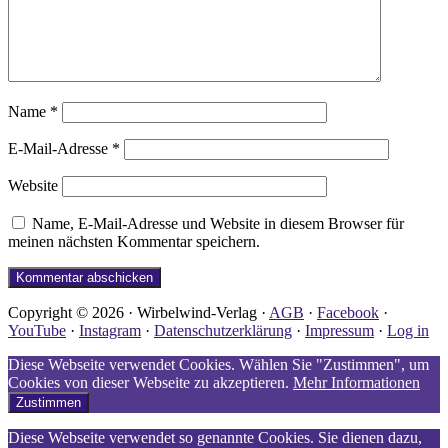
Name
*
E-Mail-Adresse
*
Website
Name, E-Mail-Adresse und Website in diesem Browser für
meinen nächsten Kommentar speichern.
Copyright © 2026 · Wirbelwind-Verlag ·
AGB
·
Facebook
·
YouTube
·
Instagram
·
Datenschutzerklärung
·
Impressum
·
Log in
Diese Webseite verwendet Cookies. Wählen Sie "Zustimmen", um
Cookies von dieser Webseite zu akzeptieren.
Mehr Informationen
Zustimmen
Diese Webseite verwendet so genannte Cookies. Sie dienen dazu,